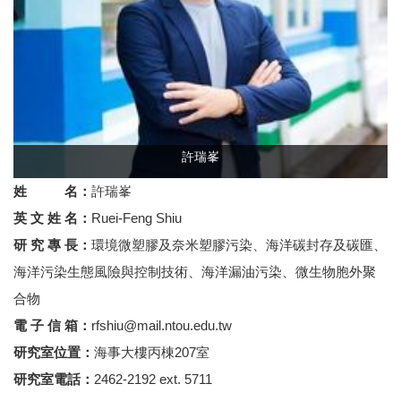
許瑞峯
姓 名：
許瑞峯
英 文 姓 名：
Ruei-Feng Shiu
研 究 專 長：
環境微塑膠及奈米塑膠污染、海洋碳封存及碳匯、
海洋污染生態風險與控制技術、海洋漏油污染、微生物胞外聚
合物
電 子 信 箱：
rfshiu@mail.ntou.edu.tw
研究室位置：
海事大樓丙棟207室
研究室電話：
2462-2192 ext. 5711