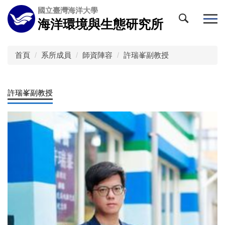
跳
國立臺灣海洋大學
到
海洋環境與生態研究所
主
要
內
首頁
系所成員
師資陣容
許瑞峯副教授
容
區
許瑞峯副教授