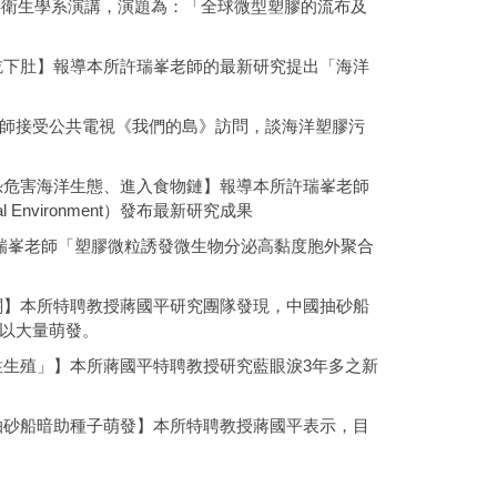
共衛生學系演講，演題為：「全球微型塑膠的流布及
吃下肚】報導本所許瑞峯老師的最新研究提出「海洋
師接受公共電視《我們的島》訪問，談海洋塑膠污
恐危害海洋生態、進入食物鏈】報導本所許瑞峯老師
al Environment）發布最新研究成果
許瑞峯老師「塑膠微粒誘發微生物分泌高黏度胞外聚合
關】本所特聘教授蔣國平研究團隊發現，中國抽砂船
以大量萌發。
性生殖」】本所蔣國平特聘教授研究藍眼淚3年多之新
抽砂船暗助種子萌發】本所特聘教授蔣國平表示，目