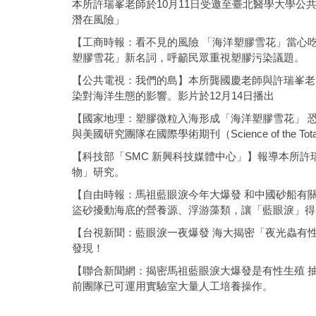
本所許瑞峯老師於10月11日受邀至臺北醫學大學公
潛在風險」
【工商時報：看不見的風險 「海洋塑膠雪花」當心
塑膠雪花」新名詞，呼籲民眾重視塑膠污染議題。
【公共電視：我們的島】本所龔國慶老師與許瑞峯老
染對海洋生態的影響。影片於12月14日播出
【國家地理：塑膠微粒入海形成「海洋塑膠雪花」 
與美國研究團隊在國際學術期刊（Science of the Tot
【科技部「SMC 新興科技媒體中心」】報導本所
物」研究。
【自由時報：馬祖藍眼淚今年大爆發 和中國砂船有
盜砂擾動海底的營養源、浮游藻類，讓「藍眼淚」得
【台視新聞：藍眼淚一夜爆發 海大揭密「夜光蟲有
發現！
【聯合新聞網：揭密馬祖藍眼淚大爆發是有性生殖 
前團隊已可運用實驗室大量人工培養操作。