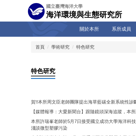
跳
國立臺灣海洋大學
到
海洋環境與生態研究所
主
要
關於本所
系所成員
內
容
區
首頁
學術研究
特色研究
特色研究
賀!!本所周文臣老師團隊提出海草藍碳全新系統性診斷架構
【媒體報導：大愛新聞台】跟隨鏡頭深海追蹤，本所
本所許瑞峯老師於5月7日接受國立成功大學海洋科技
淺談微型塑膠污染