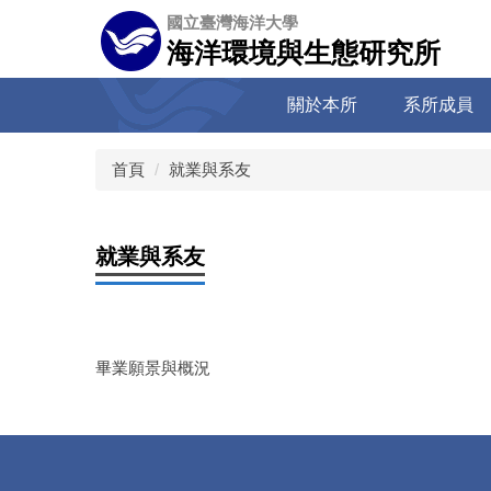
跳
國立臺灣海洋大學
到
海洋環境與生態研究所
主
要
關於本所
系所成員
內
容
區
首頁
就業與系友
就業與系友
畢業願景與概況