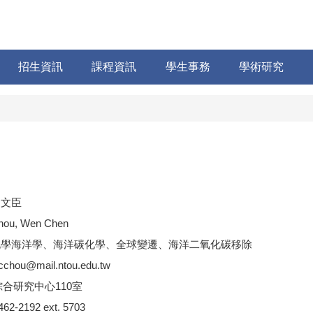
招生資訊
課程資訊
學生事務
學術研究
周文臣
hou, Wen Chen
化學海洋學、海洋碳化學、全球變遷、海洋二氧化碳移除
cchou@mail.ntou.edu.tw
綜合研究中心110室
462-2192 ext. 5703