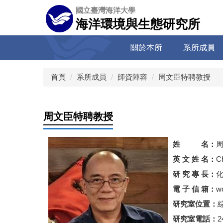
跳
國立臺灣海洋大學
到
海洋環境與生態研究所
主
要
關於本所
系所成員
內
容
區
首頁
系所成員
師資陣容
周文臣特聘教授
周文臣特聘教授
姓 名：
英 文 姓 名：
C
研 究 專 長：
電 子 信 箱：
w
研究室位置：
研究室電話：
2