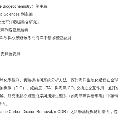
ne Biogeochemistry）副主編
anic Sciences 副主編
西北太平洋藍碳整合研究」
）藍碳專刊客座總編輯
會自然科學與永續發展學門海洋學領域審查委員
國委員會委員
球化學觀測、實驗操控與系統分析方法，探討海洋生地化過程在全
機碳（DIC）、總鹼度（TA）與海氣 CO₂ 交換之交互作用，並
解。研究重點亦涵蓋沿岸與淺海生態系（如海草床與珊瑚礁）中碳轉
潛力。
on Dioxide Removal, mCDR）之科學基礎與應用潛力，包括海洋增鹼