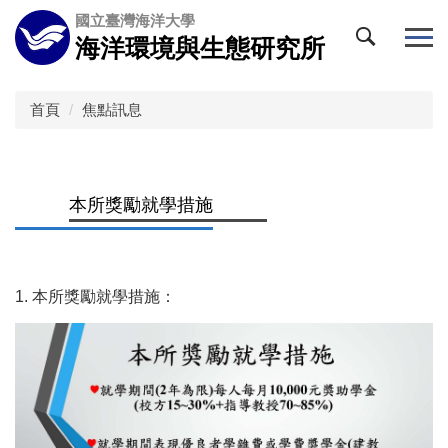
跳
國立臺灣海洋大學
到
海洋環境與生態研究所
主
要
內
首頁
焦點訊息
容
區
本所獎勵就學措施
1. 本所獎勵就學措施：