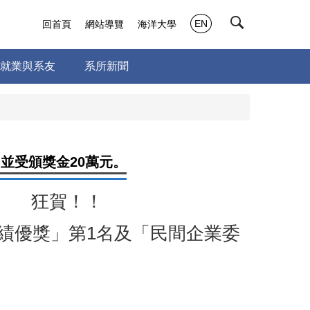
EN
回首頁
網站導覽
海洋大學
就業與系友
系所新聞
並受頒獎金20萬元。
狂賀！！
作績優獎」第1名及「民間企業委