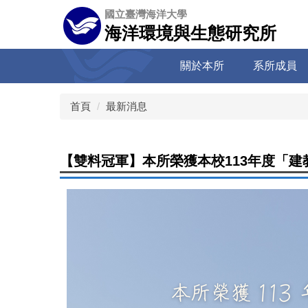
跳
國立臺灣海洋大學
到
海洋環境與生態研究所
主
要
關於本所
系所成員
內
容
區
首頁
最新消息
【雙料冠軍】本所榮獲本校113年度「建